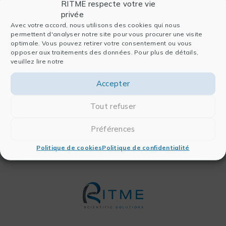
RITME respecte votre vie
privée
Avec votre accord, nous utilisons des cookies qui nous
Intervenants
permettent d'analyser notre site pour vous procurer une visite
optimale. Vous pouvez retirer votre consentement ou vous
Noorian Riaz
opposer aux traitements des données. Pour plus de détails,
veuillez lire notre
Country Manager
Accepter
Sebastian Waßenberg​
Tout refuser
Data Scientist
Préférences
Politique de cookies
Politique de confidentialité