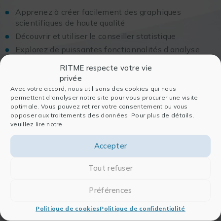
Apprenez à créer facilement des graphiques
scientifiques de haute qualité
Découvrir et utiliser le conseiller statistique
Explorez de puissantes fonctionnalités d’analyse
statistique
RITME respecte votre vie
Découvrez comment SigmaPlot peut vous aider dans
privée
la manipulation des données.
Avec votre accord, nous utilisons des cookies qui nous
permettent d'analyser notre site pour vous procurer une visite
optimale. Vous pouvez retirer votre consentement ou vous
Inscrivez-vous dès maintenant pour découvrir toutes les
opposer aux traitements des données. Pour plus de détails,
nouveautés de
SigmaPlot V16
.
veuillez lire notre
Accepter
Intervenants
Tout refuser
Noorian Riaz
Préférences
Country Manager
Politique de cookies
Politique de confidentialité
Mohammad Younus