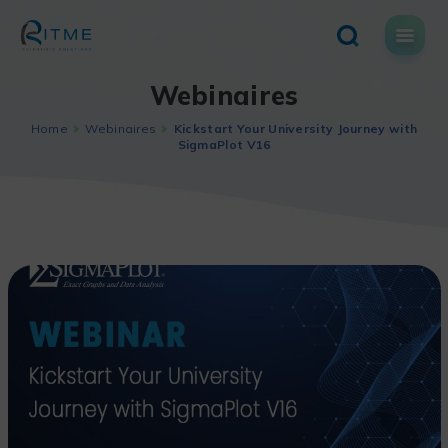
Skip
to
content
Webinaires
Home
Webinaires
Kickstart Your University Journey with
SigmaPlot V16