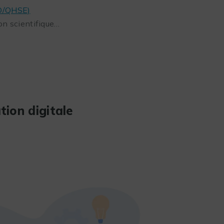
QO/QHSE)
on scientifique…
tion digitale