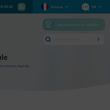
46 00 42
France
FR
Identifiez-vous sur MyRitme
ale
sformation digitale