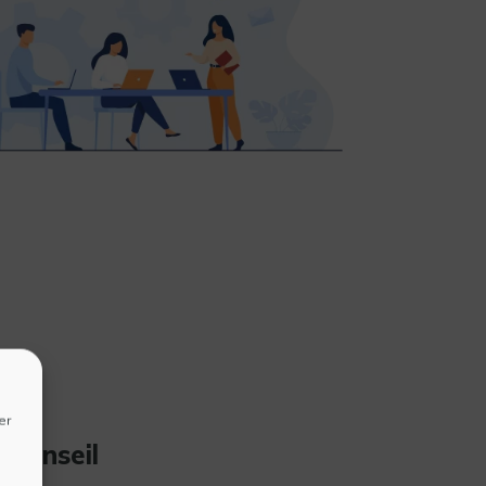
er
 conseil