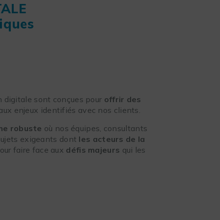
TALE
giques
n digitale sont conçues pour
offrir des
ux enjeux identifiés avec nos clients.
me
robuste
où nos équipes, consultants
 sujets exigeants dont
les acteurs de la
our faire face aux
défis majeurs
qui les