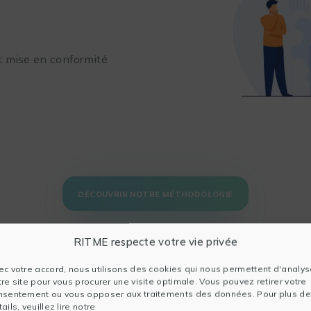
t mise en conformité
DÉCOUVRIR NOTRE MÉTHODOLOGIE
RITME respecte votre vie privée
ec votre accord, nous utilisons des cookies qui nous permettent d'analys
tre site pour vous procurer une visite optimale. Vous pouvez retirer votre
s exemples concrets de notre offre de
nsentement ou vous opposer aux traitements des données. Pour plus de
ails, veuillez lire notre