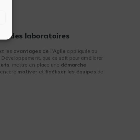
le des laboratoires
ez les
avantages de l’Agile
appliquée au
 Développement, que ce soit pour améliorer
jets
, mettre en place une
démarche
 encore
motiver
et
fidéliser les équipes
de