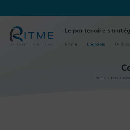
Skip
to
content
Le partenaire straté
Ritme
Logiciels
IA & Sc
Co
Home
Nos soluti