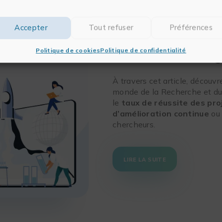
Accepter
Tout refuser
Préférences
Politique de cookies
Politique de confidentialité
Transformation agi
À travers cet article, découvr
monde de la Recherche et du
le
taux de réussite des pro
d’amélioration continue
ou
chercheurs.
LIRE LA SUITE