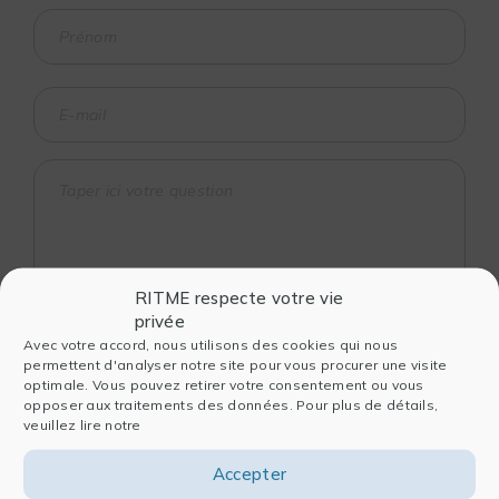
RITME respecte votre vie
privée
Ritme attache une grande importance à la
Avec votre accord, nous utilisons des cookies qui nous
confidentialité de vos données. Les données
permettent d'analyser notre site pour vous procurer une visite
recueillies dans ce formulaire sont traitées
optimale. Vous pouvez retirer votre consentement ou vous
par Ritme afin notamment de gérer votre
opposer aux traitements des données. Pour plus de détails,
demande de contact, votre inscription sur le
veuillez lire notre
site et de vous envoyer des newsletters
Accepter
(actualités, produits, événements). Pour en