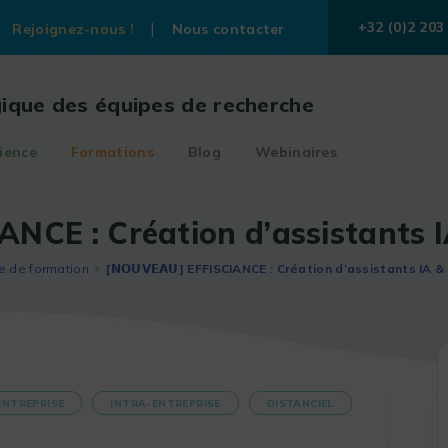
+32 (0)2 203
Rejoignez-nous !
Nous contacter
gique des équipes de recherche
ience
Formations
Blog
Webinaires
SCIANCE : Création d’assistant
e de formation
[𝗡𝗢𝗨𝗩𝗘𝗔𝗨] EFFISCIANCE : Création d’assistants I
ENTREPRISE
INTRA-ENTREPRISE
DISTANCIEL