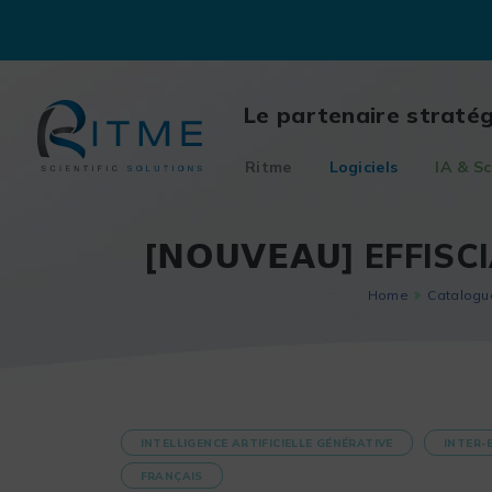
Skip
to
content
Le partenaire straté
Ritme
Logiciels
IA & Sc
[𝗡𝗢𝗨𝗩𝗘𝗔𝗨] EFFI
Home
Catalogu
INTELLIGENCE ARTIFICIELLE GÉNÉRATIVE
INTER-
FRANÇAIS