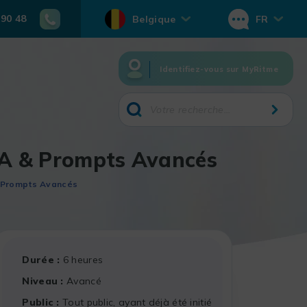
 90 48
Belgique
FR
Identifiez-vous sur MyRitme
s IA & Prompts Avancés
A & Prompts Avancés
Durée
6 heures
Niveau
Avancé
Public
Tout public, ayant déjà été initié