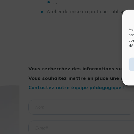
…
Atelier de mise en pratique : utilisat
Av
no
co
dét
Vous recherchez des informations sur une
Vous souhaitez mettre en place une sessi
Contactez notre équipe pédagogique !