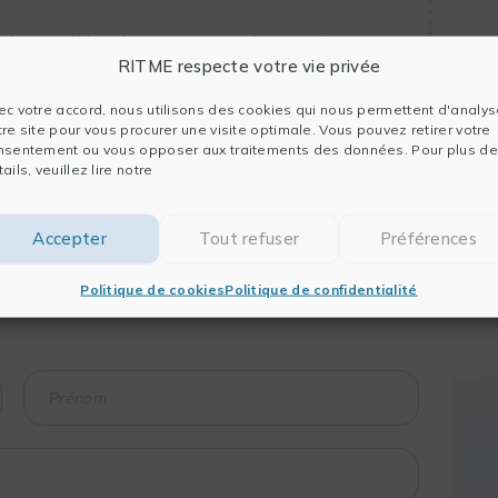
ion des modèles de prompts sur des cas d’usage
RITME respecte votre vie privée
ec votre accord, nous utilisons des cookies qui nous permettent d'analys
tre site pour vous procurer une visite optimale. Vous pouvez retirer votre
nsentement ou vous opposer aux traitements des données. Pour plus de
ails, veuillez lire notre
Accepter
Tout refuser
Préférences
 formation ?
on de formation sur mesure ?
Politique de cookies
Politique de confidentialité