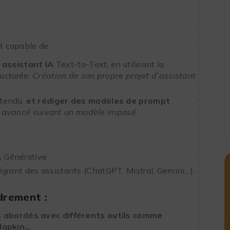
t capable de :
 assistant IA
Text-to-Text, en utilisant la
ructurée.
Création de son propre projet d’assistant
ttendu,
et rédiger des modèles de prompt
t avancé suivant un modèle imposé.
IA Générative
égrant des assistants (ChatGPT, Mistral, Gemini…)
drement :
s abordés avec différents outils comme
Napkin…