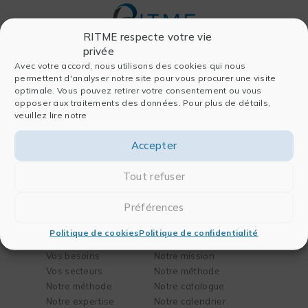
RITME respecte votre vie
privée
Avec votre accord, nous utilisons des cookies qui nous
permettent d'analyser notre site pour vous procurer une visite
Entreprise
Logiciels
optimale. Vous pouvez retirer votre consentement ou vous
opposer aux traitements des données. Pour plus de détails,
Qui sommes-nous
Pour l’analyse
veuillez lire notre
Histoire
Pour la publication
Équipe
Pour les laboratoires
Accepter
Nous rejoindre
Pour l’ingénierie
Partenaires
FAQ
Tout refuser
Actualités
Contact
Préférences
Solutions
Formation
Politique de cookies
Politique de confidentialité
Vos besoins
Notre mission
Vos secteurs
Notre méthode
Notre méthode
Notre catalogue
Notre expertise
Notre calendrier