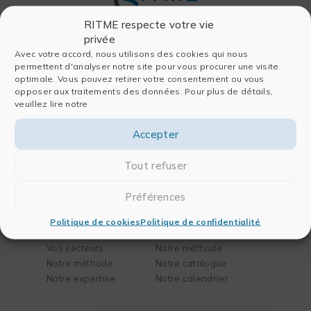
RITME respecte votre vie
privée
Avec votre accord, nous utilisons des cookies qui nous
Entreprise
Logiciels
permettent d'analyser notre site pour vous procurer une visite
optimale. Vous pouvez retirer votre consentement ou vous
Qui sommes-nous
Pour l’analyse
opposer aux traitements des données. Pour plus de détails,
Histoire
Pour la publication
veuillez lire notre
Équipe
Pour les laboratoires
Nous rejoindre
Pour l’ingénierie
Accepter
Partenaires
FAQ
Actualités
Tout refuser
Contact
Préférences
Solutions
Formation
Politique de cookies
Politique de confidentialité
Vos besoins
Notre mission
Vos secteurs
Notre méthode
Notre méthode
Notre catalogue
Notre expertise
Notre calendrier