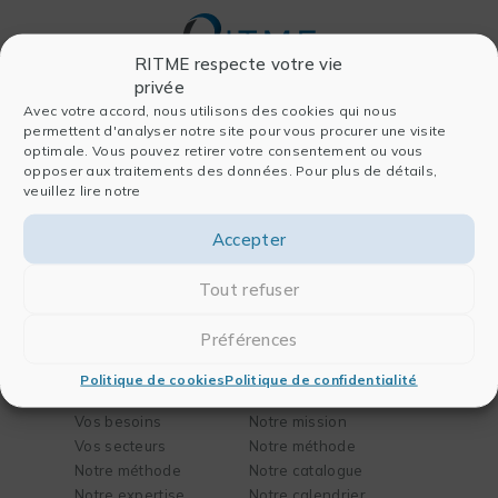
RITME respecte votre vie
privée
Avec votre accord, nous utilisons des cookies qui nous
permettent d'analyser notre site pour vous procurer une visite
Entreprise
Logiciels
optimale. Vous pouvez retirer votre consentement ou vous
opposer aux traitements des données. Pour plus de détails,
Qui sommes-nous
Pour l’analyse
veuillez lire notre
Histoire
Pour la publication
Équipe
Pour les laboratoires
Accepter
Nous rejoindre
Pour l’ingénierie
Partenaires
FAQ
Tout refuser
Actualités
Contact
Préférences
Solutions
Formation
Politique de cookies
Politique de confidentialité
Vos besoins
Notre mission
Vos secteurs
Notre méthode
Notre méthode
Notre catalogue
Notre expertise
Notre calendrier