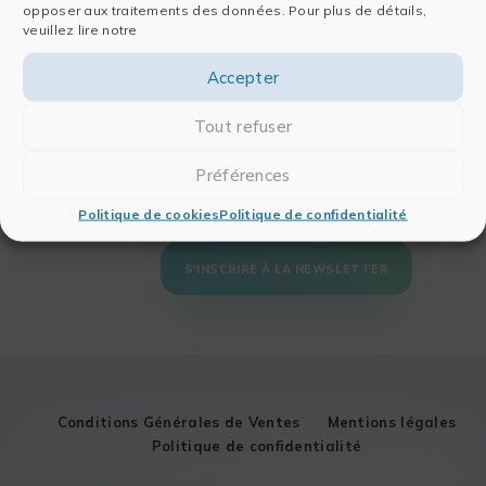
Contact
opposer aux traitements des données. Pour plus de détails,
veuillez lire notre
Solutions
Formation
Accepter
Vos besoins
Notre mission
Vos secteurs
Notre méthode
Tout refuser
Notre méthode
Notre catalogue
Notre expertise
Notre calendrier
Préférences
Politique de cookies
Politique de confidentialité
S'INSCRIRE À LA NEWSLETTER
Conditions Générales de Ventes
Mentions légales
Politique de confidentialité