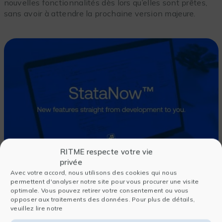
nouvelles fonctionnalités dès lors qu’elles sont prêtes,
sans avoir à attendre la prochaine version majeure.
RITME respecte votre vie
privée
Avec votre accord, nous utilisons des cookies qui nous
Avec
StataNow™
, de nouvelles fonctionnalités sont
permettent d'analyser notre site pour vous procurer une visite
régulièrement publiées tout au long de la version
optimale. Vous pouvez retirer votre consentement ou vous
actuelle, des dernières méthodes statistiques, aux
opposer aux traitements des données. Pour plus de détails,
meilleurs pratiques en matière de reporting et de
veuillez lire notre
visualisation des données, en passant par des