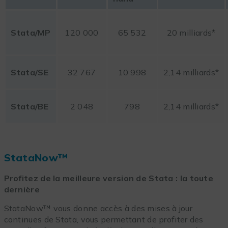
Stata/MP
120 000
65 532
20 milliards*
Stata/SE
32 767
10 998
2,14 milliards*
Stata/BE
2 048
798
2,14 milliards*
StataNow™
Profitez de la meilleure version de Stata : la toute
dernière
StataNow™ vous donne accès à des mises à jour
continues de Stata, vous permettant de profiter des