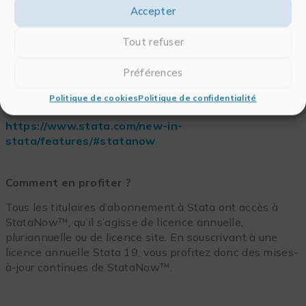
Accepter
améliorations de l’interface utilisateur. Ainsi, vous
profitez toujours de la meilleure version de Stata.
Tout refuser
Toutes les fonctionnalités StataNow™ sont
rigoureusement testées et certifiées, garantissant le
Préférences
même niveau
qualité
que d’habitude.
Politique de cookies
Politique de confidentialité
Voir les fonctionnalités StataNow™ :
https://www.stata.com/new-in-
stata/features/#statanow
Comment en profiter ?
Tous les titulaires d’abonnement à Stata ont accès à
StataNow™, qu’il s’agisse de licence annuelle,
pluriannuelle ou de licence site. En souscrivant à une
licence annuelle Stata 19, vous profitez donc des mises-
à-jour continues de StataNow™.