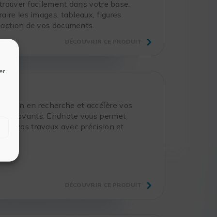
retrouver facilement dans votre base.
re les images, tableaux, figures
rédaction de vos documents.
DÉCOUVRIR CE PRODUIT
er
aboration en recherche et accélère vos
d’IA innovants, Endnote vous permet
blier vos travaux avec précision et
DÉCOUVRIR CE PRODUIT