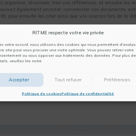
 organiser, structurer, trier vos références, et ensuite les 
pouvez également annoter, commenter vos documents, extrai
rêt, pour ensuite les citer ainsi que vos sources lors de la 
RITME respecte votre vie privée
ec votre accord, nous utilisons des cookies qui nous permettent d'analys
tre site pour vous procurer une visite optimale. Vous pouvez retirer votre
ote
nsentement ou vous opposer aux traitements des données. Pour plus de
ails, veuillez lire notre
e de l’intelligence artificielle, EndNote 25 simplifie la coll
ts. Intégrant des fonctionnalités puissantes et des outils 
lérer vos recherches, de simplifier votre rédaction et de pu
Accepter
Tout refuser
Préférences
té.
Politique de cookies
Politique de confidentialité