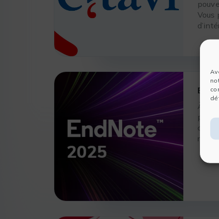
pouvez
Vous 
d’inté
Av
no
EndN
co
dét
À l’èr
proje
d’accé
rapidi