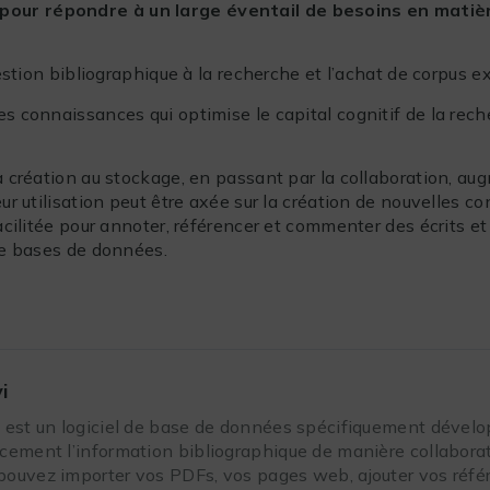
pour répondre à un large éventail de besoins en matièr
gestion bibliographique à la recherche et l’achat de corpus e
es connaissances qui optimise le capital cognitif de la rec
a création au stockage, en passant par la collaboration, aug
eur utilisation peut être axée sur la création de nouvelles c
facilitée pour annoter, référencer et commenter des écrits et
 de bases de données.
i
i est un logiciel de base de données spécifiquement dével
acement l’information bibliographique de manière collaborat
pouvez importer vos PDFs, vos pages web, ajouter vos référe