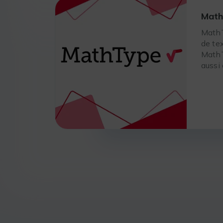
Mat
MathT
de te
MathT
aussi