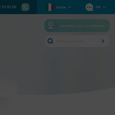
0 70 92 00
Italie
FR
Identifiez-vous sur MyRitme