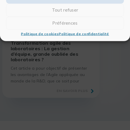
Tout refuser
Préférences
08/06/2022
PAROLES D'EXPERTS
Politique de cookies
Politique de confidentialité
Transformation agile des
laboratoires : La gestion
d’équipe, grande oubliée des
laboratoires ?
Cet article a pour objectif de présenter
les avantages de l’Agile appliquée au
monde de la R&D, que ce soit pour
améliorer le taux de réussite des
EN SAVOIR PLUS
projets, mettre en place une démarche
d’amélioration continue…