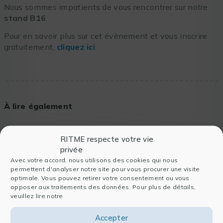
Nous sommes impatients de vous rencontrer sur notre
stand B16
.
Pour en savoir plus sur cet évènement et vous inscrire
gratuitement,
cliquez ici
.
À lire également
RITME respecte votre vie
privée
Avec votre accord, nous utilisons des cookies qui nous
permettent d'analyser notre site pour vous procurer une visite
optimale. Vous pouvez retirer votre consentement ou vous
opposer aux traitements des données. Pour plus de détails,
veuillez lire notre
Accepter