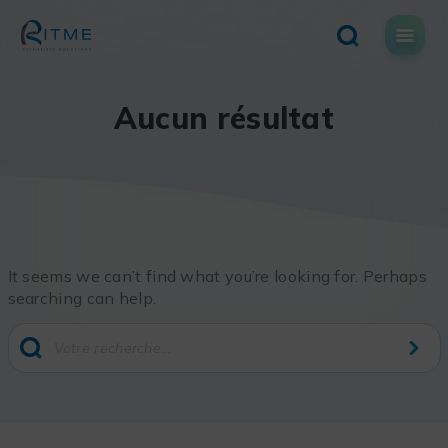
Skip
to
content
Aucun résultat
It seems we can’t find what you’re looking for. Perhaps
searching can help.