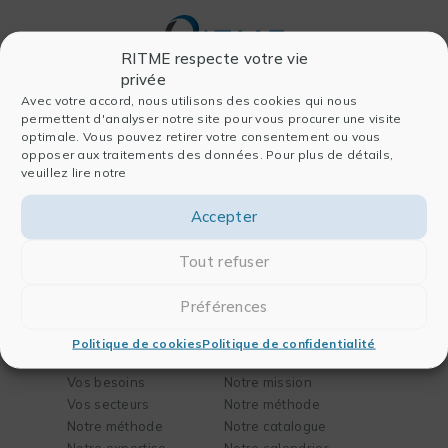
RITME respecte votre vie
privée
Avec votre accord, nous utilisons des cookies qui nous
permettent d'analyser notre site pour vous procurer une visite
Entreprise
Logiciels
optimale. Vous pouvez retirer votre consentement ou vous
opposer aux traitements des données. Pour plus de détails,
Qui sommes-nous
Pour l’analyse
veuillez lire notre
Histoire
Pour la publication
Équipe
Pour les laboratoires
Accepter
Nous rejoindre
Pour l’ingénierie
Partenaires
FAQ
Tout refuser
Actualités
Contact
Préférences
Solutions
Formation
Politique de cookies
Politique de confidentialité
Vos besoins
Notre mission
Vos secteurs
Notre méthode
Notre méthode
Notre catalogue