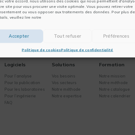
ec votre accord, nous utilisons des cookies qui nous permettent d'analys
or. Perhaps searching can help.
tre site pour vous procurer une visite optimale. Vous pouvez retirer votre
nsentement ou vous opposer aux traitements des données. Pour plus de
ails, veuillez lire notre
Accepter
Tout refuser
Préférences
Politique de cookies
Politique de confidentialité
Logiciels
Solutions
Formation
Pour l’analyse
Vos besoins
Notre mission
Pour la publication
Vos secteurs
Notre méthode
Pour les laboratoires
Notre méthode
Notre catalogue
Pour l’ingénierie
Notre expertise
Notre calendrier
FAQ