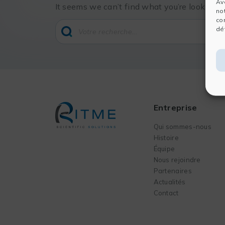
Av
It seems we can’t find what you’re looking f
no
co
dét
Entreprise
Qui sommes-nous
Histoire
Équipe
Nous rejoindre
Partenaires
Actualités
Contact