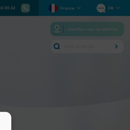
46 00 42
France
FR
Identifiez-vous sur MyRitme