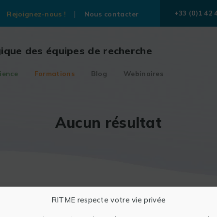
+33 (0)1 42 
Rejoignez-nous !
Nous contacter
gique des équipes de recherche
ience
Formations
Blog
Webinaires
Aucun résultat
RITME respecte votre vie privée