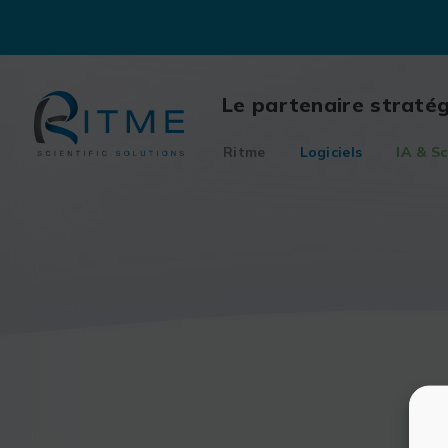
Skip
to
content
Le partenaire straté
Ritme
Logiciels
IA & Sc