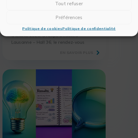
Tout refuser
ÉVÈNEMENTS
RITME participe au salon ILMAC
Préférences
Lausanne 2026
Les 23 et 24 septembre, retrouvez-nous
Politique de cookies
Politique de confidentialité
à ILMAC 2026, à l’Expo Beaulieu
Lausanne – Hall 36, le rendez-vous
incontournable des laboratoires et
EN SAVOIR PLUS
acteurs de la science.