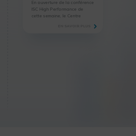
En ouverture de la conférence
ISC High Performance de
cette semaine, le Centre
suédois de recherche en e-
EN SAVOIR PLUS
science (SeRC) est ravi
d’annoncer qu’il est le premier
Centre d’Excellence
Universitaire (COE) OneAPI
d’Intel. Le centre utilisera le
modèle de programmation
hétérogène OneAPI pour
accélérer le calcul pour les
recherches menées avec
GROMACS, ce qui permettra
de faire progresser les
solutions pour certains des
plus grands défis des
sciences de la vie dans le
monde. Dans le cadre de ces
recherches, des simulations