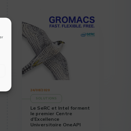
er
24/08/2020
SOLUTIONS
Le SeRC et Intel forment
le premier Centre
d’Excellence
Universitaire OneAPI