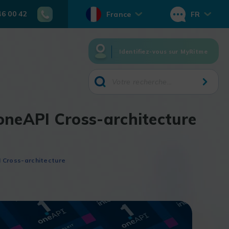
46 00 42
France
FR
Identifiez-vous sur MyRitme
® oneAPI Cross-architecture
PI Cross-architecture