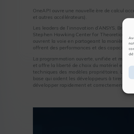
OneAPI ouvre une nouvelle ère de calcul acc
et autres accélérateurs).
Les leaders de l’innovation d’ANSYS, Bright
Stephen Hawking Center for Theoretical Cosm
Av
ouvrent la voie en partageant la manière don
no
offrent des performances et des capacités q
co
dét
La programmation ouverte, unifiée et multia
et offre la liberté de choix du matériel en 
techniques des modèles propriétaires. Les to
base qui aident les développeurs à tirer ple
développer rapidement et correctement un 