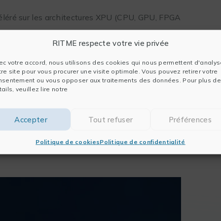
éléré sur les architectures XPU (CPU, GPU, FPGA
RITME respecte votre vie privée
skies, Dell, GoogleCloud, Samsung Medison,
ology (CTC) et Zuse Institute Berlin (ZIB)
ec votre accord, nous utilisons des cookies qui nous permettent d'analys
t les outils Intel oneAPI Cross-architecture
tre site pour vous procurer une visite optimale. Vous pouvez retirer votre
ui simplifient le développement hétérogène.
nsentement ou vous opposer aux traitements des données. Pour plus de
ails, veuillez lire notre
rchitecture de oneAPI est basée sur des normes
supprimant les contraintes économiques et
olkits Intel® oneAPI fournissent des outils de
Accepter
Tout refuser
Préférences
inement parti des CPU, GPU et FPGA d’Intel, et à
code performant.
Politique de cookies
Politique de confidentialité