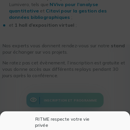
Lumivero, tels que
NVivo pour l’analyse
quantitative
et
Citavi pour la gestion des
données bibliographiques
;
et
1 hall d’exposition virtuel
;
Nos experts vous donnent rendez-vous sur notre
stand
pour échanger sur vos projets.
Ne ratez pas cet évènement, l’inscription est gratuite et
vous donne accès aux différents replays pendant 30
jours après la conférence.
INSCRIPTION ET PROGRAMME
RITME respecte votre vie
privée