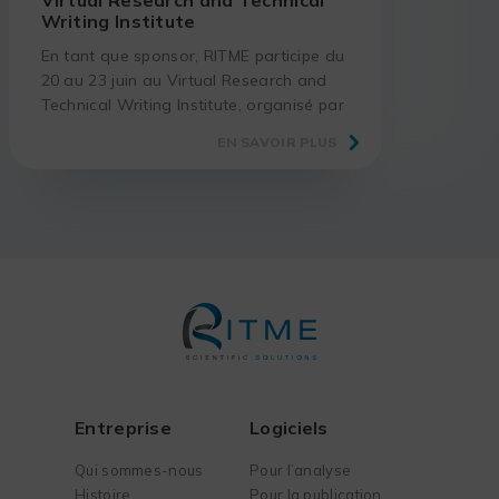
Writing Institute
En tant que sponsor, RITME participe du
20 au 23 juin au Virtual Research and
Technical Writing Institute, organisé par
notre partenaire Lumivero. Un
EN SAVOIR PLUS
évènement en ligne, destiné aux
chercheurs du monde entier.
Entreprise
Logiciels
Qui sommes-nous
Pour l’analyse
Histoire
Pour la publication