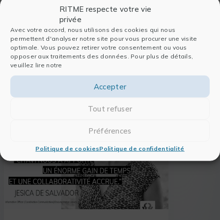
RITME respecte votre vie
maîtrise des outils
NVivo
et
Citavi
!
privée
Avec votre accord, nous utilisons des cookies qui nous
permettent d'analyser notre site pour vous procurer une visite
optimale. Vous pouvez retirer votre consentement ou vous
opposer aux traitements des données. Pour plus de détails,
veuillez lire notre
À lire également
Accepter
Tout refuser
Préférences
Politique de cookies
Politique de confidentialité