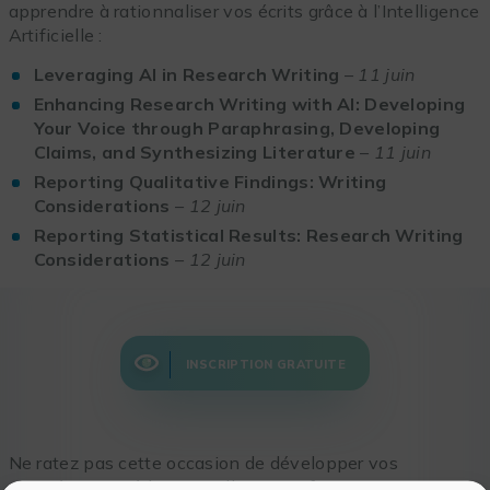
apprendre à rationnaliser vos écrits grâce à l’Intelligence
Artificielle :
Leveraging AI in Research Writing
–
11 juin
Enhancing Research Writing with AI: Developing
Your Voice through Paraphrasing, Developing
Claims, and Synthesizing Literature
–
11 juin
Reporting Qualitative Findings: Writing
Considerations
–
12 juin
Reporting Statistical Results: Research Writing
Considerations
–
12 juin
INSCRIPTION GRATUITE
Ne ratez pas cette occasion de développer vos
compétences rédactionnelles et perfectionner votre