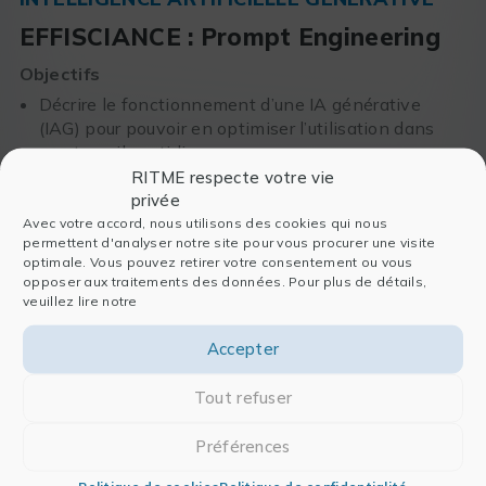
EFFISCIANCE : Prompt Engineering
Objectifs
Décrire le fonctionnement d’une IA générative
(IAG) pour pouvoir en optimiser l’utilisation dans
son travail quotidien
RITME respecte votre vie
D’appliquer les méthodes de prompt engineering
privée
pour utiliser efficacement les outils d’IAG
Avec votre accord, nous utilisons des cookies qui nous
D’identifier des cas d’usage dans son
permettent d'analyser notre site pour vous procurer une visite
environnement professionnel
optimale. Vous pouvez retirer votre consentement ou vous
opposer aux traitements des données. Pour plus de détails,
veuillez lire notre
Accepter
07 décembre
Tout refuser
Préférences
Politique de cookies
Politique de confidentialité