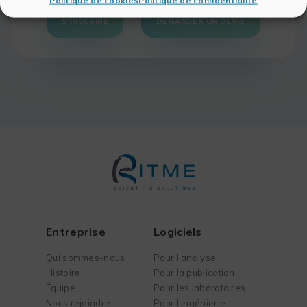
S'INSCRIRE
DEMANDER UN DEVIS
Entreprise
Logiciels
Qui sommes-nous
Pour l’analyse
Histoire
Pour la publication
Équipe
Pour les laboratoires
Nous rejoindre
Pour l’ingénierie