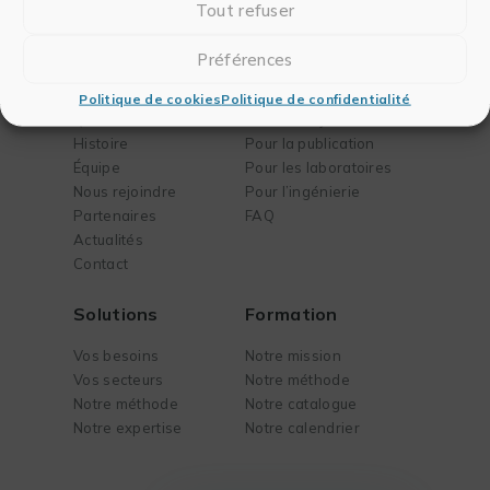
Tout refuser
Préférences
Entreprise
Logiciels
Politique de cookies
Politique de confidentialité
Qui sommes-nous
Pour l’analyse
Histoire
Pour la publication
Équipe
Pour les laboratoires
Nous rejoindre
Pour l’ingénierie
Partenaires
FAQ
Actualités
Contact
Solutions
Formation
Vos besoins
Notre mission
Vos secteurs
Notre méthode
Notre méthode
Notre catalogue
Notre expertise
Notre calendrier