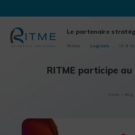
Skip
to
content
Le partenaire straté
Ritme
Logiciels
IA & Sc
RITME participe a
Home
Blog