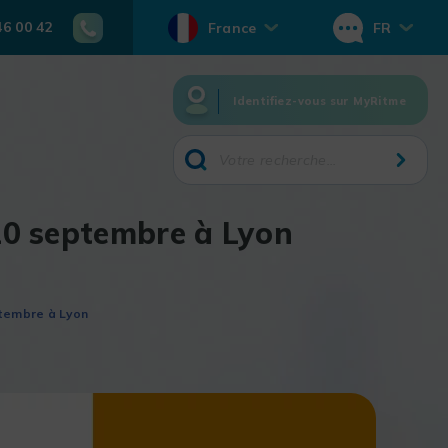
46 00 42
France
FR
Identifiez-vous sur MyRitme
0 septembre à Lyon
tembre à Lyon