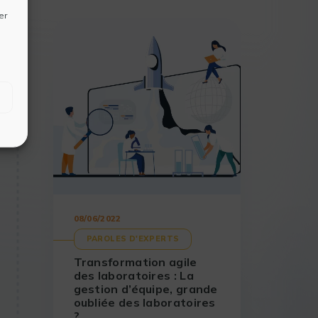
er
08/06/2022
PAROLES D'EXPERTS
Transformation agile
des laboratoires : La
gestion d’équipe, grande
oubliée des laboratoires
?