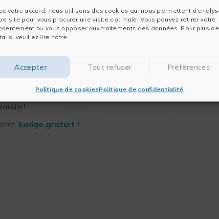
ec votre accord, nous utilisons des cookies qui nous permettent d'analys
participera au
FORUM LABO 2022
, qui se
tre site pour vous procurer une visite optimale. Vous pouvez retirer votre
nsentement ou vous opposer aux traitements des données. Pour plus de
ails, veuillez lire notre
ion des laboratoires viendront présenter notre
tion des solutions les plus pertinentes à leur
Accepter
Tout refuser
Préférences
pour échanger autour de vos
projets de
Politique de cookies
Politique de confidentialité
 de valorisation de données de recherche ou des
demain
!
votre
badge gratuit
!