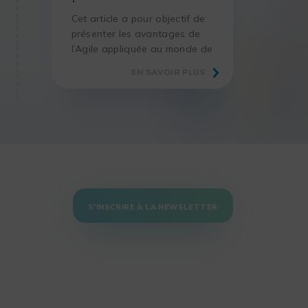
Cet article a pour objectif de
présenter les avantages de
l’Agile appliquée au monde de
la R&D, que ce soit pour
EN SAVOIR PLUS
améliorer le taux de réussite
des projets, mettre en place
une démarche d’amélioration
continue…
S'INSCRIRE À LA NEWSLETTER