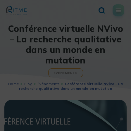
Skip
to
content
Conférence virtuelle NVivo
– La recherche qualitative
dans un monde en
mutation
ÉVÈNEMENTS
Home
Blog
Évènements
Conférence virtuelle NVivo – La
recherche qualitative dans un monde en mutation