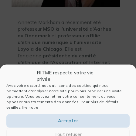
Annette Markham a récemment été
professeur
MSO à l’université d’Aarhus
au Danemark
et
professeur affilié
d’éthique numérique à l’université
Loyola de Chicago
. Elle est
l’ancienne
présidente du comité
d’éthique de l’Association of Internet
Researchers 2012-2016
et l’auteur
RITME respecte votre vie
principal des lignes directrices
AoIR
privée
2012 Ethical Decision Making in
Avec votre accord, nous utilisons des cookies qui nous
Internet Research Guidelines
. Elle a
permettent d'analyser notre site pour vous procurer une visite
publié des
recherches
dans le domaine
optimale. Vous pouvez retirer votre consentement ou vous
des études sur Internet, de l’identité
opposer aux traitements des données. Pour plus de détails,
veuillez lire notre
numérique, de l’interaction sociale, des
méthodes qualitatives innovantes pour la
Accepter
recherche sociale et de l’éthique de la
recherche sur Internet.
Tout refuser