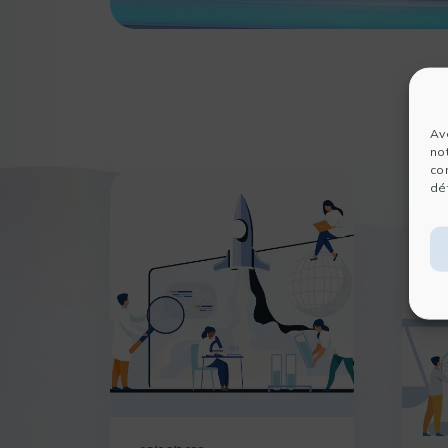
Av
no
co
dét