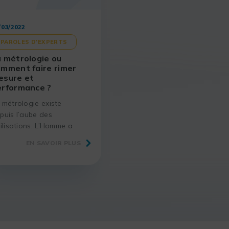
/03/2022
PAROLES D'EXPERTS
 métrologie ou
omment faire rimer
esure et
erformance ?
 métrologie existe
puis l’aube des
vilisations. L’Homme a
ujours cherché à
EN SAVOIR PLUS
tribuer des grandeurs à
utes sortes de choses,
r exemple des poids
ur le commerce ou des
stances pour
rtographier
environnement. Au sein
s organisations, la