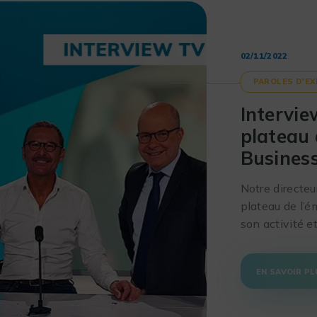
02/11/2022
PAROLES D'E
Intervie
plateau
Busines
Notre directeur
plateau de l’
son activité e
EN SAVOIR PL