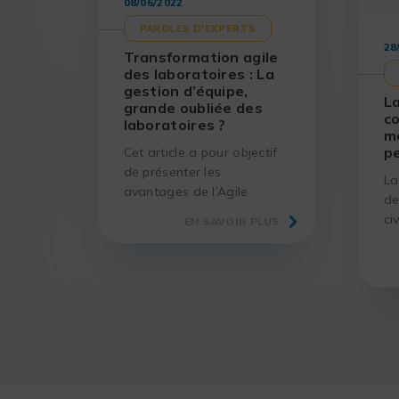
08/06/2022
PAROLES D'EXPERTS
28
Transformation agile
des laboratoires : La
gestion d’équipe,
La
grande oubliée des
c
laboratoires ?
m
p
Cet article a pour objectif
de présenter les
La
avantages de l’Agile
de
appliquée au monde de la
ci
EN SAVOIR PLUS
R&D, que ce soit pour
to
améliorer le taux de
at
réussite des projets, mettre
to
en place une démarche
pa
d’amélioration continue…
po
di
ca
l’
de