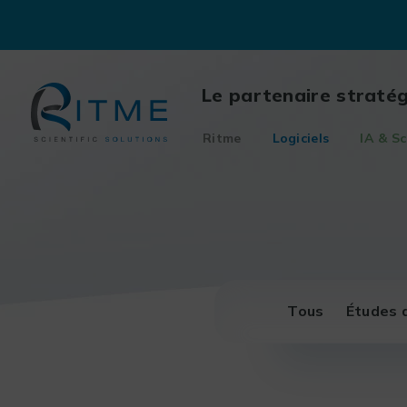
Skip
to
content
Le partenaire straté
Ritme
Logiciels
IA & Sc
Tous
Études 