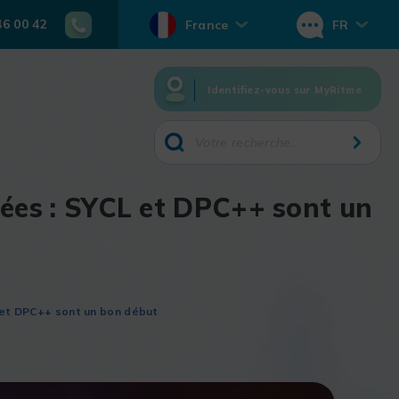
46 00 42
France
FR
Identifiez-vous sur MyRitme
nées : SYCL et DPC++ sont un
 et DPC++ sont un bon début