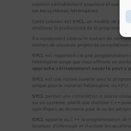
solution véritablement populaire et ouverte
sur les systèmes hétérogènes.
Cette solution est
SYCL
, un modèle de progr
améliorer la productivité de la programmation
Il a rapidement obtenu le soutien de nombreux
soutien de plusieurs projets de compilateurs 
SYCL
est important car une programmation e
hétérogène exige que nous offrions un accè
approche véritablement ouverte peut y p
SYCL
est une norme ouverte pour la program
unique pour le matériel hétérogène, ou XPU.
SYCL
permet une compilation à source unique
sur un système, plutôt que d’utiliser C++ pou
spécifiques au domaine pour le ou les périph
SYCL
apporte au C++ la programmation de 
localiser, d’interroger et d’utiliser les accél