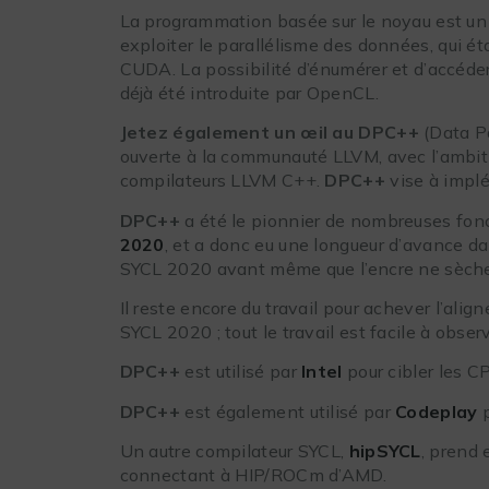
La programmation basée sur le noyau est un
exploiter le parallélisme des données, qui é
CUDA. La possibilité d’énumérer et d’accéder
déjà été introduite par OpenCL.
Jetez également un œil au
DPC++
(Data Pa
ouverte à la communauté LLVM, avec l’ambiti
compilateurs LLVM C++.
DPC++
vise à impl
DPC++
a été le pionnier de nombreuses fon
2020
, et a donc eu une longueur d’avance d
SYCL 2020 avant même que l’encre ne sèche 
Il reste encore du travail pour achever l’ali
SYCL 2020 ; tout le travail est facile à obser
DPC++
est utilisé par
Intel
pour cibler les C
DPC++
est également utilisé par
Codeplay
p
Un autre compilateur SYCL,
hipSYCL
, prend
connectant à HIP/ROCm d’AMD.