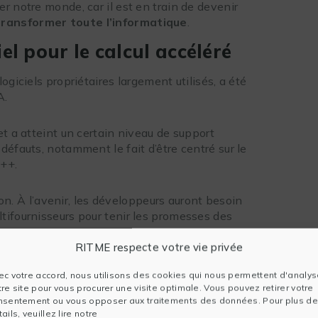
r notre monde, car il est en train de devenir
transformer toute l’informatique
.
iel pour le calcul accéléré
giciels propriétaires largement utilisés, a été
A.
 a atteint un certain niveau de support
 défauts, notamment le fait d’être centré sur le
C++.
on. À l’avenir, les développeurs auront besoin
tifournisseurs pour tenir les promesses des
RITME respecte votre vie privée
rallel C++ (DPC++)
ec votre accord, nous utilisons des cookies qui nous permettent d'analys
ie à suivre ?
tre site pour vous procurer une visite optimale. Vous pouvez retirer votre
nsentement ou vous opposer aux traitements des données. Pour plus de
L ont ouvert la voie à l’émergence d’une
ails, veuillez lire notre