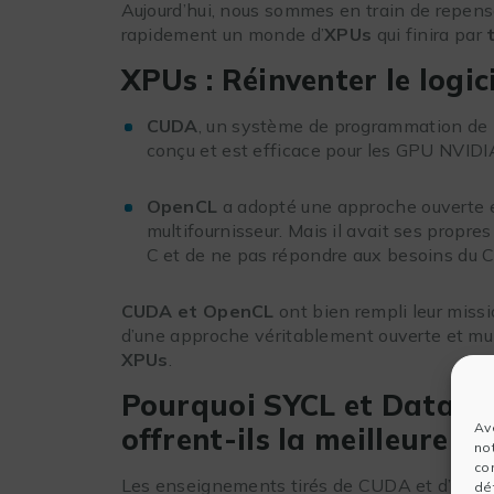
Aujourd’hui, nous sommes en train de repense
rapidement un monde d’
XPUs
qui finira par
XPUs : Réinventer le logic
CUDA
, un système de programmation de lo
conçu et est efficace pour les GPU NVIDI
OpenCL
a adopté une approche ouverte et
multifournisseur. Mais il avait ses propres
C et de ne pas répondre aux besoins du 
CUDA et OpenCL
ont bien rempli leur missi
d’une approche véritablement ouverte et mul
XPUs
.
Pourquoi SYCL et Data Pa
Av
offrent-ils la meilleure vo
no
co
Les enseignements tirés de CUDA et d’OpenC
dét