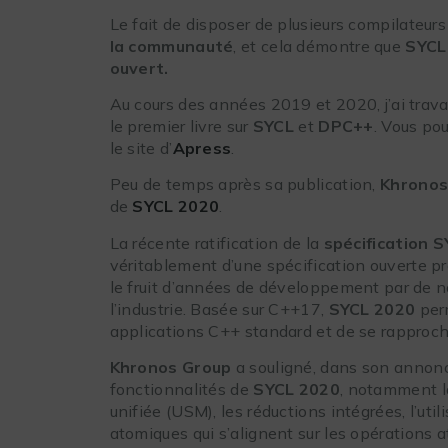
Le fait de disposer de plusieurs compilateu
la communauté
, et cela démontre que
SYCL
ouvert.
Au cours des années 2019 et 2020, j’ai trava
le premier livre sur
SYCL
et
DPC++
. Vous po
le site d’
Apress
.
Peu de temps après sa publication,
Khronos
de
SYCL 2020
.
La récente ratification de la
spécification 
véritablement d’une spécification ouverte pr
le fruit d’années de développement par de
l’industrie. Basée sur C++17,
SYCL 2020
perm
applications C++ standard et de se rapproche
Khronos Group
a souligné, dans son annon
fonctionnalités de
SYCL 2020
, notamment l
unifiée (USM), les réductions intégrées, l’ut
atomiques qui s’alignent sur les opérations