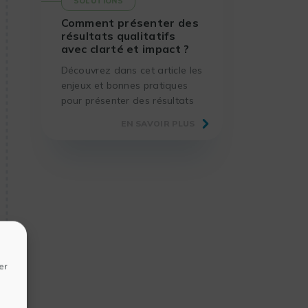
SOLUTIONS
Comment présenter des
résultats qualitatifs
avec clarté et impact ?
Découvrez dans cet article les
enjeux et bonnes pratiques
pour présenter des résultats
qualitatifs, grâce à des
EN SAVOIR PLUS
méthodes éprouvées et des
outils adaptés.
er