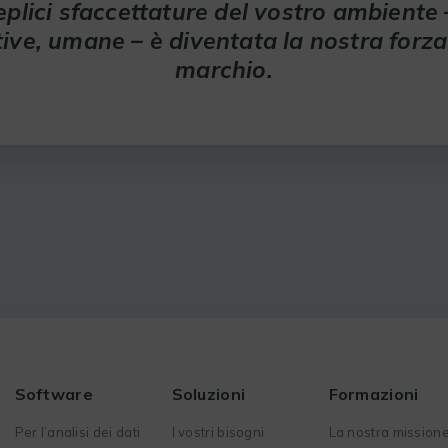
eplici sfaccettature del vostro ambiente 
ive, umane – è diventata la nostra forza 
marchio.
Software
Soluzioni
Formazioni
Per l’analisi dei dati
I vostri bisogni
La nostra mission