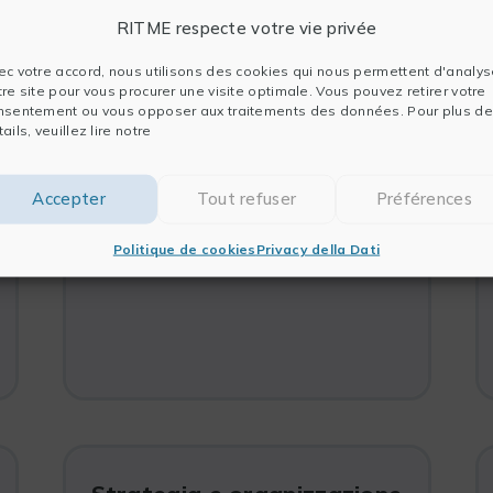
Redazione e convalida delle
RITME respecte votre vie privée
specifiche
Costi e pianificazione
ec votre accord, nous utilisons des cookies qui nous permettent d'analys
tre site pour vous procurer une visite optimale. Vous pouvez retirer votre
Follow-up del progetto di sviluppo
nsentement ou vous opposer aux traitements des données. Pour plus de
e test di ricevuta
ails, veuillez lire notre
Integrazione: recupero e
migrazione dei dati
Accepter
Tout refuser
Préférences
Monitoraggio ed evoluzione della
soluzione
Politique de cookies
Privacy della Dati