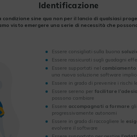
Identificazione
 la condizione sine qua non per il lancio di qualsiasi pr
amo visto emergere una serie di necessità che possono
Essere consigliati sulla buona
soluz
Essere rassicurati sugli guadagni effet
Essere supportati nel
cambiamento 
una nuova soluzione software implic
Essere in grado di prevenire i rischi
Essere sereno per
facilitare l’ades
possono cambiare
Essere
accompagnati a formare
gli
progressivamente autonomi
Essere in grado di raccogliere le
esig
evolvere il software
Essere supportato per gestire
l’adat