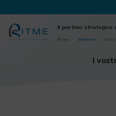
Skip
to
content
Il partner strategico 
Ritme
Software
Scienz
I vost