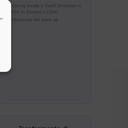
Hosting locale o SaaS (Amazon o
OVH, in Europa o USA)
er
Attuazione del back up