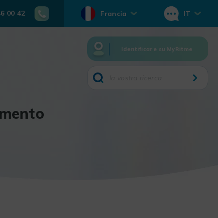
46 00 42
Francia
IT
Identificare su MyRitme
dimento