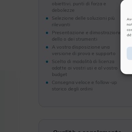
obiettivi, punti di forza e
debolezze
Selezione delle soluzioni più
Av
rilevanti
no
co
Presentazione e dimostrazione
dét
dello o dei strumenti
A vostra disposizione una
versione di prova e supporto
Scelta di modalità di licenza
adatte ai vostri usi e al vostro
budget
Consegna veloce e follow-up
storico degli ordini