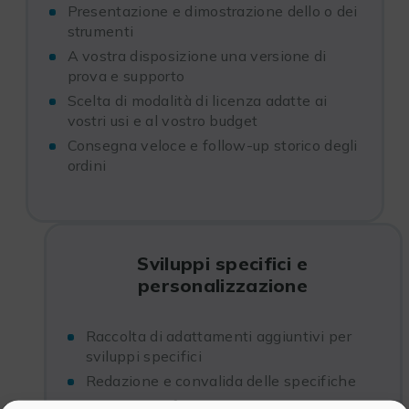
Presentazione e dimostrazione dello o dei
strumenti
A vostra disposizione una versione di
prova e supporto
Scelta di modalità di licenza adatte ai
vostri usi e al vostro budget
Consegna veloce e follow-up storico degli
ordini
Sviluppi specifici e
personalizzazione
Raccolta di adattamenti aggiuntivi per
sviluppi specifici
Redazione e convalida delle specifiche
Costi e pianificazione