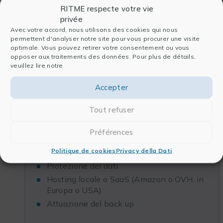
RITME respecte votre vie
Follow-up del progetto di sviluppo e test
privée
di ricevuta
Avec votre accord, nous utilisons des cookies qui nous
Integrazione: recupero e migrazione dei
permettent d'analyser notre site pour vous procurer une visite
dati
optimale. Vous pouvez retirer votre consentement ou vous
opposer aux traitements des données. Pour plus de détails,
Monitoraggio ed evoluzione della
veuillez lire notre
soluzione
Accepter
Tout refuser
Supporto e sicurezza dei dati
Préférences
Politique de cookies
Privacy della Dati
Supporto tecnico di vari livelli
Protezione dei dati
Hosting locale o SaaS (Amazon o OVH, in
Europa o USA)
Attuazione del back up