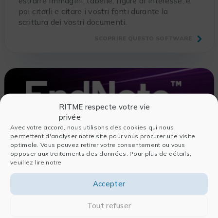
estrarre immagini, tabelle, figure di interesse, e
poi citarli e citare i vostri fonti durante la
scrittura dei vostri documenti.
SCOPRIRE QUESTO SOFTWARE
RITME respecte votre vie
privée
Avec votre accord, nous utilisons des cookies qui nous
permettent d'analyser notre site pour vous procurer une visite
optimale. Vous pouvez retirer votre consentement ou vous
opposer aux traitements des données. Pour plus de détails,
veuillez lire notre
EndNote
Nell’era dell’IA, EndNote 25 semplifica la
Accepter
collaborazione nella ricerca e accelera i Vostri
progetti. Integrando funzionalità potenti e
Tout refuser
strumenti innovativi basati sull’IA, EndNote Vi