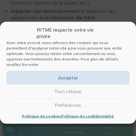
(contenu, ateliers de groupes, etc.)
Adapter son enseignement
et préparer ses
apprenants
à la révolution de l’IAG
RITME respecte votre vie
privée
Avec votre accord, nous utilisons des cookies qui nous
permettent d'analyser notre site pour vous procurer une visite
01 et 08 octobre
optimale. Vous pouvez retirer votre consentement ou vous
opposer aux traitements des données. Pour plus de détails,
veuillez lire notre
Accepter
Tout refuser
S'INSCRIRE
DEMANDER UN DEVIS
Préférences
Politique de cookies
Politique de confidentialité
DÉCOUVREZ LE CALENDRIER DES PROCHAINES
SESSIONS