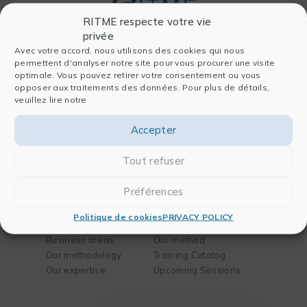
RITME respecte votre vie
privée
Avec votre accord, nous utilisons des cookies qui nous
permettent d'analyser notre site pour vous procurer une visite
Entreprise
Software
optimale. Vous pouvez retirer votre consentement ou vous
opposer aux traitements des données. Pour plus de détails,
Who we are
For data analysis
veuillez lire notre
History
For publishing
Team
For chemistry and
Accepter
Partners
biology
Blog
For engineering
Tout refuser
Contact
Préférences
Solutions
Training
Politique de cookies
PRIVACY POLICY
Your needs
Our mission
Business areas
Our method
Our methodology
Training Catalog
Our expertise
Upcoming Sessions