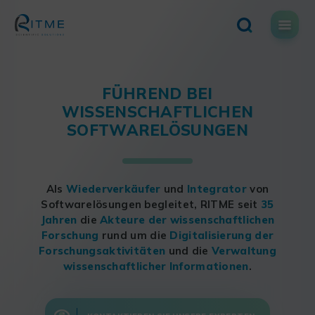
Skip
to
content
FÜHREND BEI
WISSENSCHAFTLICHEN
SOFTWARELÖSUNGEN
Als
Wiederverkäufer
und
Integrator
von
Softwarelösungen begleitet, RITME seit
35
Jahren
die
Akteure der wissenschaftlichen
Forschung
rund um die
Digitalisierung
der
Forschungsaktivitäten
und die
Verwaltung
wissenschaftlicher Informationen
.