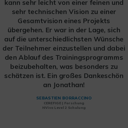
kann sehr leicht von einer feinen und
die uns die Schulung gab, war sehr
deutlich. Ich empfehle dieses Training.
sehr technischen Vision zu einer
Gesamtvision eines Projekts
übergehen. Er war in der Lage, sich
auf die unterschiedlichsten Wünsche
der Teilnehmer einzustellen und dabei
den Ablauf des Trainingsprogramms
beizubehalten, was besonders zu
schätzen ist. Ein großes Dankeschön
an Jonathan!
SEBASTIEN BORRACCINO
CEREFIGE | Forschung
NVivo Level 2 Schulung