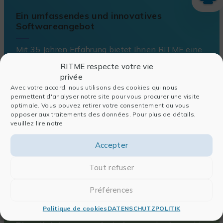
Ein umfassendes und innovatives
Softwareangebot
Mit 35 Jahren Erfahrung bietet Ihnen RITME eine
breite Palette an
leistungsstarker
RITME respecte votre vie
Branchensoftware
rund um die Sammlung,
privée
Verwaltung und Auswertung wissenschaftlicher
Avec votre accord, nous utilisons des cookies qui nous
Daten.
permettent d'analyser notre site pour vous procurer une visite
optimale. Vous pouvez retirer votre consentement ou vous
ENTDECKEN
opposer aux traitements des données. Pour plus de détails,
veuillez lire notre
Accepter
360°-Lösungen für Ihre
Tout refuser
Digitalisierungsprojekte
Préférences
Unsere Teams begleiten Sie bei Ihren
Politique de cookies
DATENSCHUTZPOLITIK
Transformationsprojekten durch ein