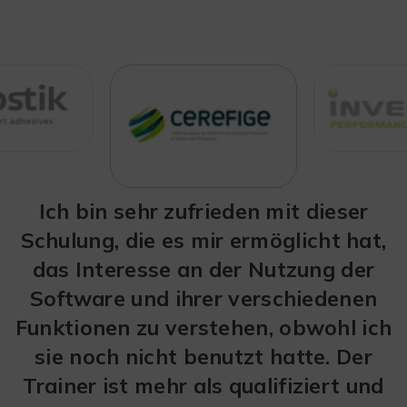
Ein großartiges Training in Englisch,
Ich bin sehr zufrieden mit dieser
Dieses Training ist für jeden
Schulung, die es mir ermöglicht hat,
zugänglich. Es ist möglich, sich
aber auch technisch, das die
problemlos über die angetroffenen
das Interesse an der Nutzung der
Realisierung eines meiner neuen
Software und ihrer verschiedenen
beruflichen Ziele ermöglicht. Der
Schwierigkeiten oder bei Fragen
Trainer war sehr interessant und klar
Funktionen zu verstehen, obwohl ich
auszutauschen. Das Tempo des
sie noch nicht benutzt hatte. Der
Trainings ist sehr gut (weder zu
in seinen Erklärungen.
langsam noch zu schnell). Die Person,
Trainer ist mehr als qualifiziert und