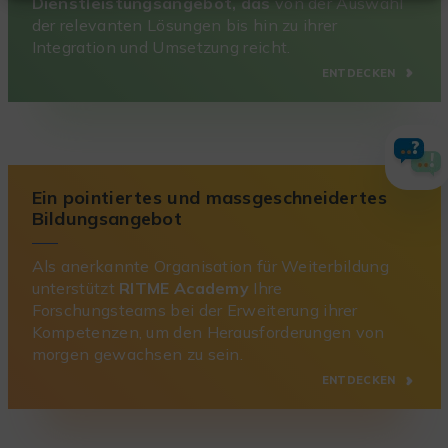
Dienstleistungsangebot, das
von der Auswahl
der relevanten Lösungen bis hin zu ihrer
Integration und Umsetzung reicht.
ENTDECKEN
Ein pointiertes und massgeschneidertes
Bildungsangebot
Als anerkannte Organisation für Weiterbildung
unterstützt
RITME Academy
Ihre
Forschungsteams bei der Erweiterung ihrer
Kompetenzen, um den Herausforderungen von
morgen gewachsen zu sein.
ENTDECKEN