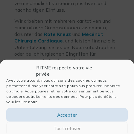
veranschaulicht so seinen positiven und
nachhaltigen Einfluss.
Wir arbeiten mit mehreren karitativen und
humanitären Organisationen zusammen,
darunter das
Rote Kreuz
und
Mécénat
Chirurgie Cardiaque
, und leisten finanzielle
Unterstützung, sei es bei Naturkatastrophen
oder bei chirurgischen Eingriffen für
benachteiligte Kinder in Afrika.
RITME respecte votre vie
Darüber hinaus zeigt sich unser Engagement in
privée
konkreten Aktionen, an denen unsere Teams
Avec votre accord, nous utilisons des cookies qui nous
beteiligt sind, wie z. B. Kleider- und
permettent d'analyser notre site pour vous procurer une visite
Schulmaterialsammlungen in Partnerschaft mit
optimale. Vous pouvez retirer votre consentement ou vous
opposer aux traitements des données. Pour plus de détails,
Emmaüs Défi
, das die berufliche
veuillez lire notre
Wiedereingliederung fördert.
Accepter
Tout refuser