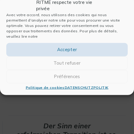
RITME respecte votre vie
privée
Avec votre accord, nous utilisons des cookies qui nous
permettent d'analyser notre site pour vous procurer une visite
optimale. Vous pouvez retirer votre consentement ou vous
opposer aux traitements des données. Pour plus de détails,
veuillez lire notre
Design Thinking
Accepter
Wir haben uns natürlich für einen
Design Thinking-
Ansatz,
zentriert auf die Beobachtung und das
Tout refuser
Verständnis des Nutzers, auf die Wahrnehmung
die Stakeholder über das Projekt und seine Themen
Préférences
haben, was uns erlaubt, Koordination, Zusammenarbeit
und Ko-Konstruktion auf virtuose und inklusive Weise
Politique de cookies
DATENSCHUTZPOLITIK
zu mobilisieren.
Der Sinn einer