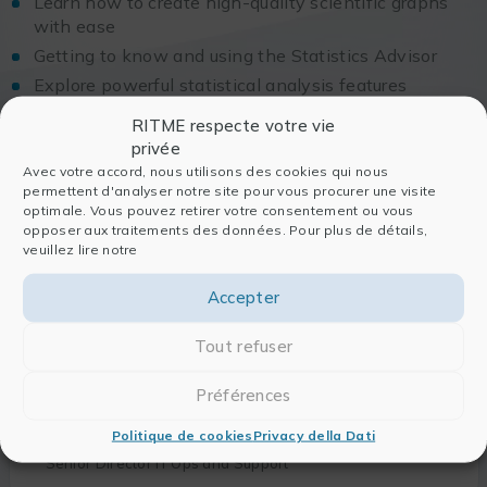
Learn how to create high-quality scientific graphs
with ease
Getting to know and using the Statistics Advisor
Explore powerful statistical analysis features
Understand how SigmaPlot can help with data
RITME respecte votre vie
manipulation
privée
Avec votre accord, nous utilisons des cookies qui nous
permettent d'analyser notre site pour vous procurer une visite
Register now to explore all the new features of
optimale. Vous pouvez retirer votre consentement ou vous
SigmaPlot V16
.
opposer aux traitements des données. Pour plus de détails,
veuillez lire notre
Accepter
Speakers
Tout refuser
Noorian Riaz
Country Manager
Préférences
Mohammad Younus
Politique de cookies
Privacy della Dati
Senior Director IT Ops and Support