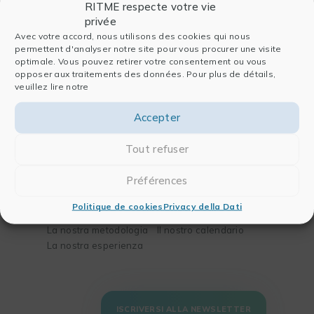
RITME respecte votre vie
Società
Software
privée
Avec votre accord, nous utilisons des cookies qui nous
Chi siamo
Per l’analisi dei dati
permettent d'analyser notre site pour vous procurer une visite
optimale. Vous pouvez retirer votre consentement ou vous
La nostra storia
Per la pubblicazione
opposer aux traitements des données. Pour plus de détails,
Il nostro team
Per la chimica e la
veuillez lire notre
Partners
biologia
Blog
Per l’ingegneria
Accepter
Contatti
Tout refuser
Soluzioni
Formazioni
Préférences
I vostri bisogni
La nostra missione
I vostri settori di
Il nostro metodo
Politique de cookies
Privacy della Dati
attività
Il nostro catalogo
La nostra metodologia
Il nostro calendario
La nostra esperienza
ISCRIVERSI ALLA NEWSLETTER