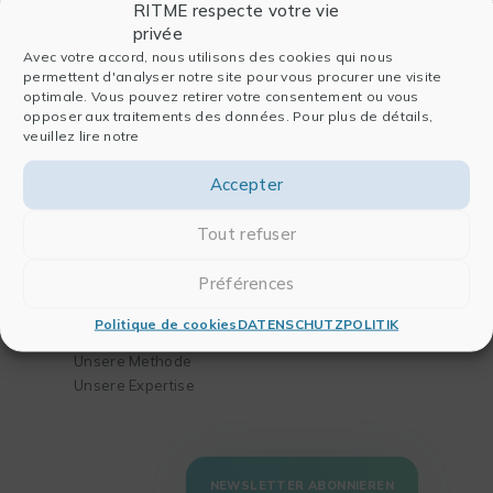
RITME respecte votre vie
Firma
Software
privée
Avec votre accord, nous utilisons des cookies qui nous
Wer sind wir
Für die Datenanalyse
permettent d'analyser notre site pour vous procurer une visite
optimale. Vous pouvez retirer votre consentement ou vous
Seite Geschichte
Für die Publikation
opposer aux traitements des données. Pour plus de détails,
Unser Team
Für Chemie und
veuillez lire notre
Partner
Biologie
Blog
Für das Engineering
Accepter
Kontakt
Tout refuser
Lösungen
Training
Préférences
Ihre Bedürfnisse
Unser Katalog
Ihre
Politique de cookies
DATENSCHUTZPOLITIK
Tätigkeitsbereiche
Unsere Methode
Unsere Expertise
NEWSLETTER ABONNIEREN