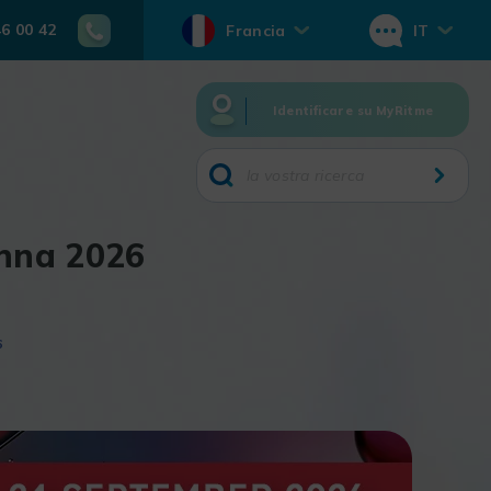
46 00 42
Francia
IT
Identificare su MyRitme
anna 2026
6