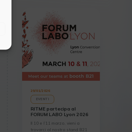
29/01/2026
EVENTI
RITME partecipa al
FORUM LABO Lyon 2026
Il 10 e l’11 marzo, vieni a
trovarci al nostro stand B21