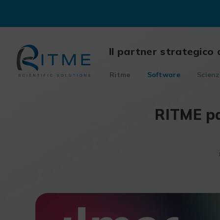
Skip
to
content
Il partner strategico 
Ritme
Software
Scienz
RITME pa