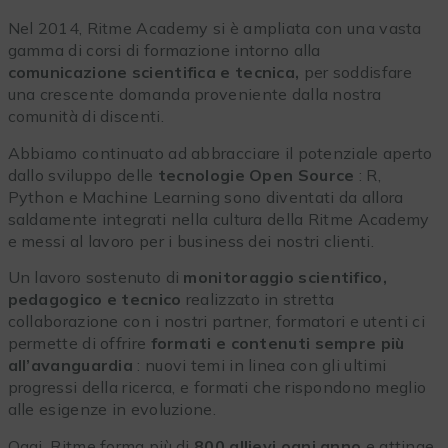
Nel 2014, Ritme Academy si è ampliata con una vasta
gamma di corsi di formazione intorno alla
comunicazione scientifica e tecnica,
per soddisfare
una crescente domanda proveniente dalla nostra
comunità di discenti.
Abbiamo continuato ad abbracciare il potenziale aperto
dallo sviluppo delle
tecnologie Open Source
: R,
Python e Machine Learning sono diventati da allora
saldamente integrati nella cultura della Ritme Academy
e messi al lavoro per i business dei nostri clienti.
Un lavoro sostenuto di
monitoraggio scientifico,
pedagogico e tecnico
realizzato in stretta
collaborazione con i nostri partner, formatori e utenti ci
permette di offrire
formati e contenuti sempre più
all’avanguardia
: nuovi temi in linea con gli ultimi
progressi della ricerca, e formati che rispondono meglio
alle esigenze in evoluzione.
Oggi, Ritme forma più di
800 allievi ogni anno
e attinge