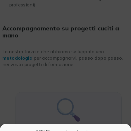
professioni)
Accompagnamento su progetti cuciti a
mano
La nostra forza è che abbiamo sviluppato una
metodologia
per accompagnarvi,
passo dopo passo,
nei vostri progetti di formazione:
1 Rilevamento dei bisogni