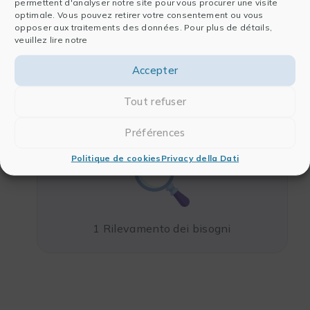
mano
permettent d'analyser notre site pour vous procurer une visite
optimale. Vous pouvez retirer votre consentement ou vous
opposer aux traitements des données. Pour plus de détails,
La nostra forza è che abbiamo sviluppato una
veuillez lire notre
metodologia
per accompagnarvi,
passo dopo passo,
Accepter
nei vostri progetti di formazione:
Tout refuser
Préférences
Politique de cookies
Privacy della Dati
1 Rilevamento dei bisogni