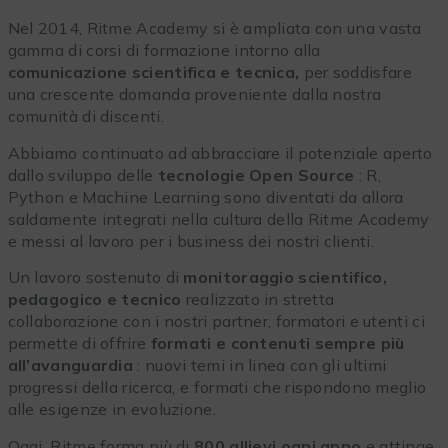
Nel 2014, Ritme Academy si è ampliata con una vasta
gamma di corsi di formazione intorno alla
comunicazione scientifica e tecnica,
per soddisfare
una crescente domanda proveniente dalla nostra
comunità di discenti.
Abbiamo continuato ad abbracciare il potenziale aperto
dallo sviluppo delle
tecnologie Open Source
: R,
Python e Machine Learning sono diventati da allora
saldamente integrati nella cultura della Ritme Academy
e messi al lavoro per i business dei nostri clienti.
Un lavoro sostenuto di
monitoraggio scientifico,
pedagogico e tecnico
realizzato in stretta
collaborazione con i nostri partner, formatori e utenti ci
permette di offrire
formati e contenuti sempre più
all’avanguardia
: nuovi temi in linea con gli ultimi
progressi della ricerca, e formati che rispondono meglio
alle esigenze in evoluzione.
Oggi, Ritme forma più di
800 allievi ogni anno
e attinge