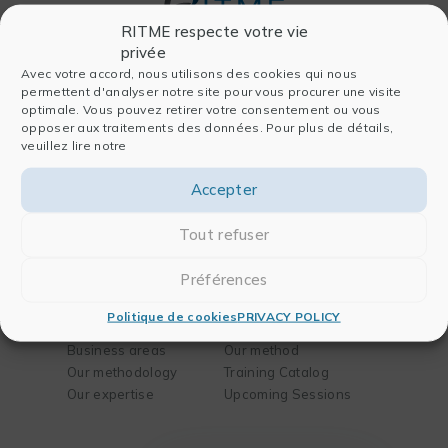
RITME respecte votre vie
privée
Avec votre accord, nous utilisons des cookies qui nous
permettent d'analyser notre site pour vous procurer une visite
Entreprise
Software
optimale. Vous pouvez retirer votre consentement ou vous
opposer aux traitements des données. Pour plus de détails,
Who we are
For data analysis
veuillez lire notre
History
For publishing
Team
For chemistry and
Accepter
Partners
biology
Blog
For engineering
Tout refuser
Contact
Préférences
Solutions
Training
Politique de cookies
PRIVACY POLICY
Your needs
Our mission
Business areas
Our method
Our methodology
Training Catalog
Our expertise
Upcoming Sessions