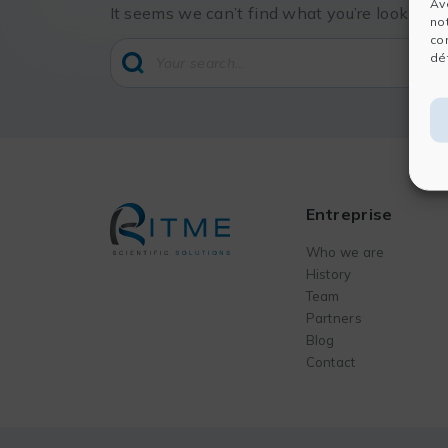
Av
It seems we can’t find what you’re looking f
no
co
dét
Entreprise
Who we are
History
Team
Partners
Blog
Contact