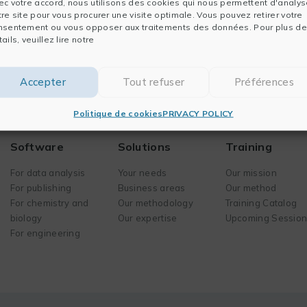
ec votre accord, nous utilisons des cookies qui nous permettent d'analys
or. Perhaps searching can help.
tre site pour vous procurer une visite optimale. Vous pouvez retirer votre
nsentement ou vous opposer aux traitements des données. Pour plus de
ails, veuillez lire notre
Accepter
Tout refuser
Préférences
Politique de cookies
PRIVACY POLICY
Software
Solutions
Training
For data analysis
Your needs
Our mission
For publishing
Business areas
Our method
For chemistry and
Our methodology
Training Catalog
biology
Our expertise
Upcoming Sessio
For engineering