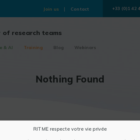
+33 (0)1 42 
Join us
Contact
r of research teams
e & AI
Training
Blog
Webinars
Nothing Found
RITME respecte votre vie privée