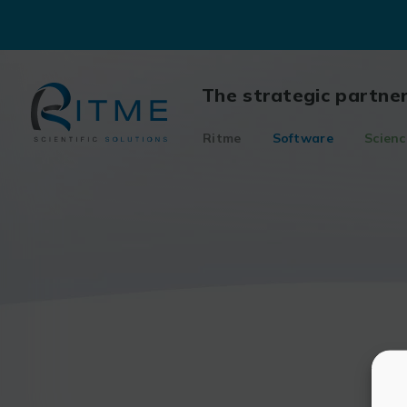
Skip
to
content
The strategic partne
Ritme
Software
Scienc