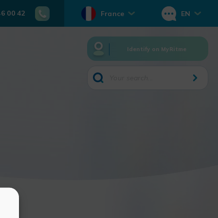
46 00 42
France
EN
Identify on MyRitme