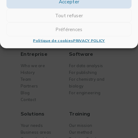
Accepter
Tout refuser
Préférences
Politique de cookies
PRIVACY POLICY
Entreprise
Software
Who we are
For data analysis
History
For publishing
Team
For chemistry and
Partners
biology
Blog
For engineering
Contact
Solutions
Training
Your needs
Our mission
Business areas
Our method