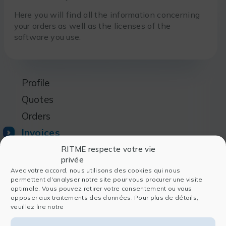
Here you will find all the information concerning
your orders as well as the licenses of the
software you use.
Profile
Quotes
Orders
Invoices
Licenses
RITME respecte votre vie
privée
License managers
Avec votre accord, nous utilisons des cookies qui nous
permettent d'analyser notre site pour vous procurer une visite
Users
optimale. Vous pouvez retirer votre consentement ou vous
opposer aux traitements des données. Pour plus de détails,
veuillez lire notre