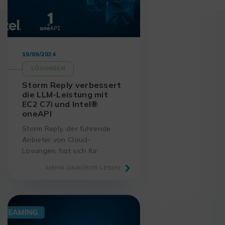
19/09/2024
LÖSUNGEN
Storm Reply verbessert
die LLM-Leistung mit
EC2 C7i und Intel®
oneAPI
Storm Reply, der führende
Anbieter von Cloud-
Lösungen, hat sich für
Amazon EC2 C7i-Instanzen
MEHR DARÜBER LESEN
entschieden, die auf Intel®
Xeon® Prozessoren der 4.
Generation basieren, um seine
Large Language Models
(LLM) zu optimieren.