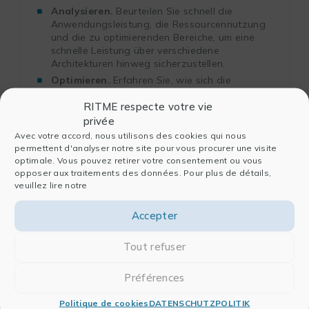
Analysieren.
Beurteilen Sie schnell die
Anwendungsleistung, die Ressourcennutzung
und die zu optimierenden Bereiche, um eine
schnelle Leistung über verschiedene
Architekturen hinweg sicherzustellen.
Optimieren.
Erfahren Sie, wie sich die
Ressourcennutzung auf Ihren Code auswirkt,
RITME respecte votre vie
einschließlich Rechenleistung, Speicher, E/A
usw., um intelligente architekturübergreifende
privée
Design-Entscheidungen zu treffen.
Avec votre accord, nous utilisons des cookies qui nous
permettent d'analyser notre site pour vous procurer une visite
Unterstützt HPC-Standards, einschließlich
optimale. Vous pouvez retirer votre consentement ou vous
C/C++, Fortran, Python, OpenMP und MPI, für
opposer aux traitements des données. Pour plus de détails,
eine einfache Integration in bestehenden Code.
veuillez lire notre
Accepter
Tout refuser
Préférences
Politique de cookies
DATENSCHUTZPOLITIK