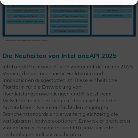
Die Neuheiten von Intel oneAPI 2025
Intel oneAPI entwickelt sich weiter mit der neuen 2025-
Version, die mit noch mehr Funktionen und
Innovationen ausgestattet ist. Diese einheitliche
Plattform für die Entwicklung von
Hochleistungsanwendungen und KI setzt neue
Maßstäbe in der Leistung auf den neuesten Intel-
Architekturen. Sie vereinfacht den Zugang zu
Branchenstandards und erweitert gleichzeitig die
verfügbaren Hardwareoptionen. Entwickler profitieren
von optimaler Flexibilität und Effizienz, um Intel-
Technologien voll auszuschöpfen.