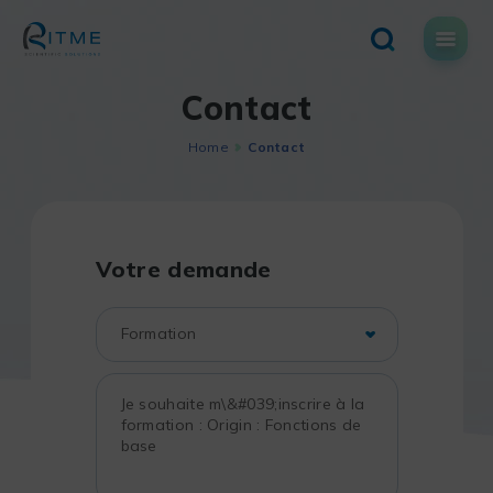
Skip
to
content
Contact
Home
Contact
Votre demande