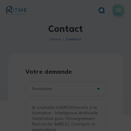
Skip
to
content
Contact
Home
Contact
Votre demande