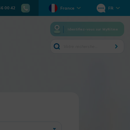
46 00 42
France
FR
Identifiez-vous sur MyRitme