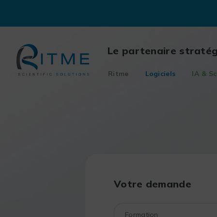
Skip
to
content
Le partenaire straté
Ritme
Logiciels
IA & Sc
Votre demande