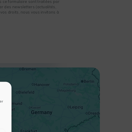
 ce formulaire sont traitées par
r des newsletters (actualités,
vos droits, nous vous invitons à
+
−
er