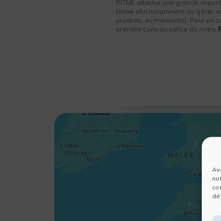
RITME attache une grande importa
Ritme afin notamment de gérer vot
produits, événements). Pour en sa
prendre connaissance de notre
Av
no
co
dét