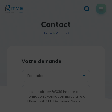
Skip
to
content
Contact
Home
Contact
Votre demande