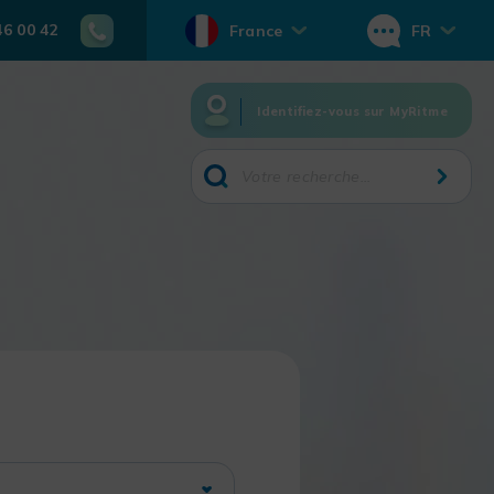
46 00 42
France
FR
Identifiez-vous sur MyRitme