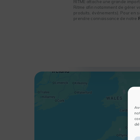
RITME attache une grande importa
Ritme afin notamment de gérer vot
produits, événements). Pour en sa
prendre connaissance de notre
Av
no
co
dét