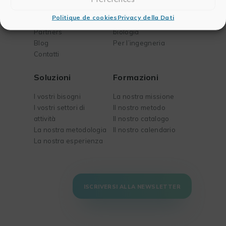
La nostra storia
Per la pubblicazione
Politique de cookies
Privacy della Dati
Il nostro team
Per la chimica e la
Partners
biologia
Blog
Per l’ingegneria
Contatti
Soluzioni
Formazioni
I vostri bisogni
La nostra missione
I vostri settori di
Il nostro metodo
attività
Il nostro catalogo
La nostra metodologia
Il nostro calendario
La nostra esperienza
ISCRIVERSI ALLA NEWSLETTER