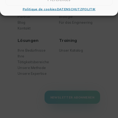
Seite Geschichte
Für die Publikation
Politique de cookies
DATENSCHUTZPOLITIK
Unser Team
Für Chemie und
Partner
Biologie
Blog
Für das Engineering
Kontakt
Lösungen
Training
Ihre Bedürfnisse
Unser Katalog
Ihre
Tätigkeitsbereiche
Unsere Methode
Unsere Expertise
NEWSLETTER ABONNIEREN