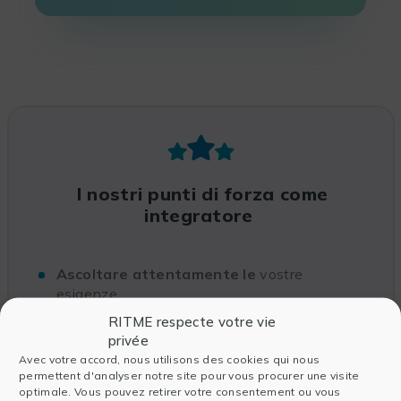
I nostri punti di forza come
integratore
Ascoltare attentamente le
vostre
esigenze
Una
vicinanza
in tutti i progetti
RITME respecte votre vie
privée
Avec votre accord, nous utilisons des cookies qui nous
permettent d'analyser notre site pour vous procurer une visite
Una
guardia permanente
per consigliarvi
optimale. Vous pouvez retirer votre consentement ou vous